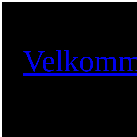
Spring
til
indhold
Velkomme